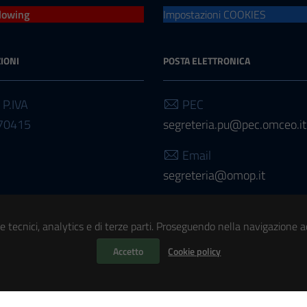
lowing
Impostazioni COOKIES
IONI
POSTA ELETTRONICA
 P.IVA
PEC
70415
segreteria.pu@pec.omceo.it
Email
segreteria@omop.it
Email
presidenza@omop.it
e tecnici, analytics e di terze parti. Proseguendo nella navigazione acc
Accetto
Cookie policy
ilità
| Realizzato con
WordPress
|
Tema grafico
ItaliaWP2