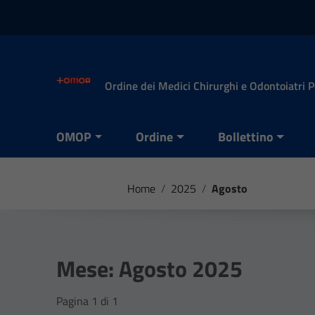
Vai ai contenuti
Vai al menu di navigazione
Vai al footer
Ordine dei Medici Chirurghi e Odontoiatri 
OMOP
Ordine
Bollettino
Home
/
2025
/
Agosto
Mese:
Agosto 2025
Pagina 1 di 1