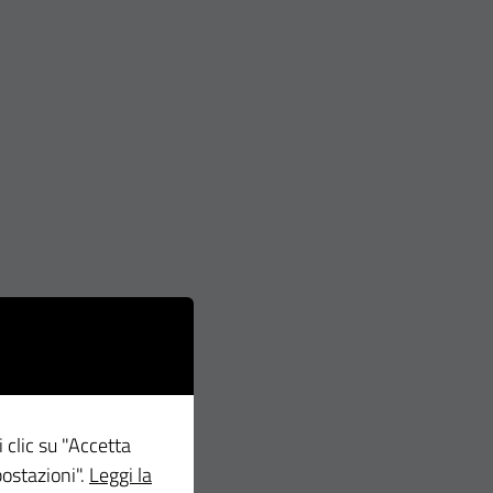
i clic su "Accetta
postazioni".
Leggi la