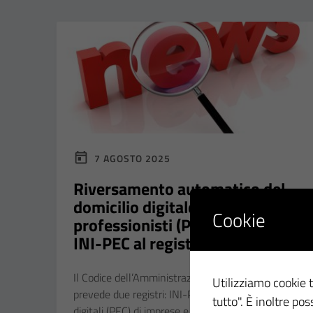
7 AGOSTO 2025
Riversamento automatico del
domicilio digitale dei
Cookie
professionisti (Pec) dal registro
INI-PEC al registro INAD
Il Codice dell’Amministrazione Digitale (CAD)
Utilizziamo cookie t
prevede due registri: INI-PEC: contiene i domicili
tutto". È inoltre po
digitali (PEC) di imprese e professionisti iscritti ad