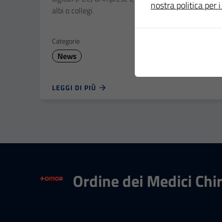
nostra politica per i
albi o collegi.
Categorie
News
LEGGI DI PIÙ
Ordine dei Medici Chi