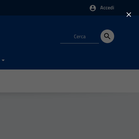
Accedi
×
e