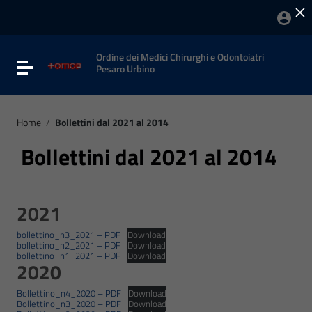
×
Vai ai contenuti
Vai al menu di navigazione
Vai al footer
Ordine dei Medici Chirurghi e Odontoiatri
Attiva / disattiva la navigazione
Pesaro Urbino
Home
/
Bollettini dal 2021 al 2014
Bollettini dal 2021 al 2014
2021
bollettino_n3_2021 – PDF
Download
bollettino_n2_2021 – PDF
Download
bollettino_n1_2021 – PDF
Download
2020
Bollettino_n4_2020 – PDF
Download
Bollettino_n3_2020 – PDF
Download