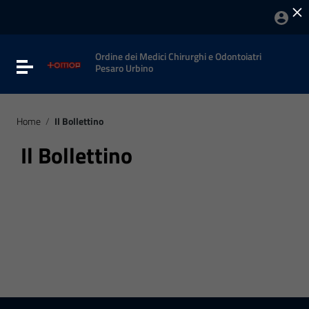
×
Vai ai contenuti
Vai al menu di navigazione
Vai al footer
Ordine dei Medici Chirurghi e Odontoiatri
Attiva / disattiva la navigazione
Pesaro Urbino
Home
/
Il Bollettino
Il Bollettino