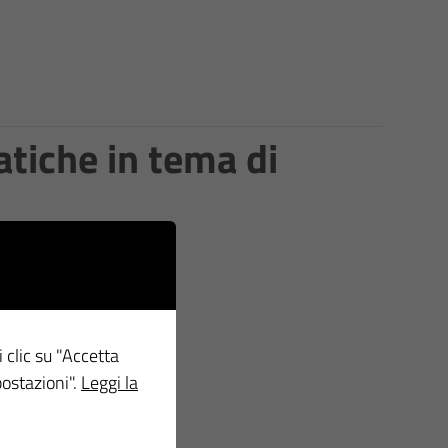
tiche in tema di
i clic su "Accetta
postazioni".
Leggi la