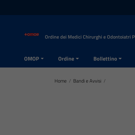
Vai ai contenuti
Vai al menu di navigazione
Vai al footer
Ordine dei Medici Chirurghi e Odontoiatri 
OMOP
Ordine
Bollettino
Home
/
Bandi e Avvisi
/