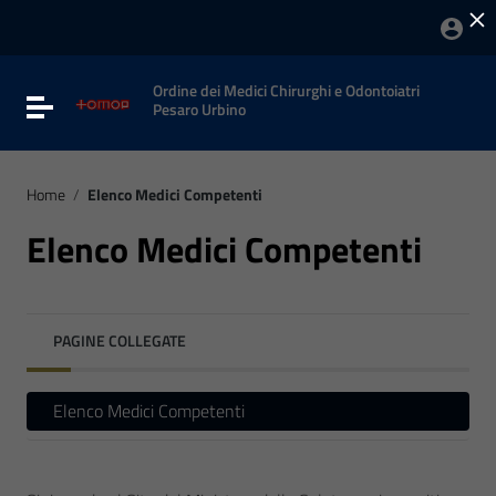
×
Vai ai contenuti
Vai al menu di navigazione
Vai al footer
Ordine dei Medici Chirurghi e Odontoiatri
Attiva / disattiva la navigazione
Pesaro Urbino
Home
/
Elenco Medici Competenti
Elenco Medici Competenti
PAGINE COLLEGATE
Elenco Medici Competenti