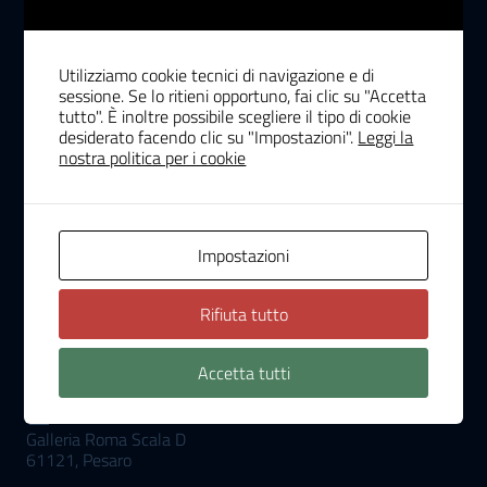
Utilizziamo cookie tecnici di navigazione e di
Ordine dei Medici Chirurghi e
sessione. Se lo ritieni opportuno, fai clic su "Accetta
Odontoiatri Pesaro Urbino
tutto". È inoltre possibile scegliere il tipo di cookie
desiderato facendo clic su "Impostazioni".
Leggi la
nostra politica per i cookie
Amministrazione Trasparente
Whistleblowing
Impostazioni
Impostazioni COOKIES
Rifiuta tutto
RECAPITI
Accetta tutti
Indirizzo
Galleria Roma Scala D
61121, Pesaro