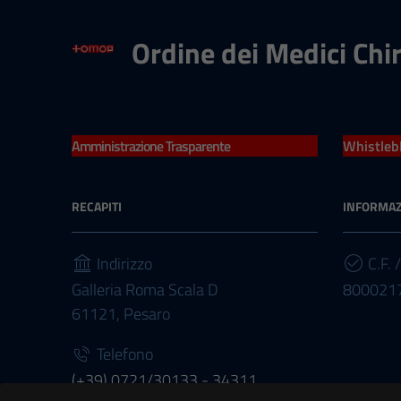
Ordine dei Medici Chi
Amministrazione Trasparente
Whistleb
RECAPITI
INFORMAZ
Indirizzo
C.F. /
Galleria Roma Scala D
800021
61121, Pesaro
Telefono
(+39) 0721/30133 - 34311