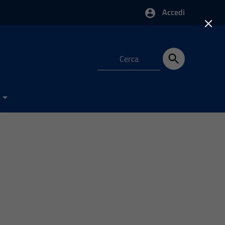
Accedi
×
e