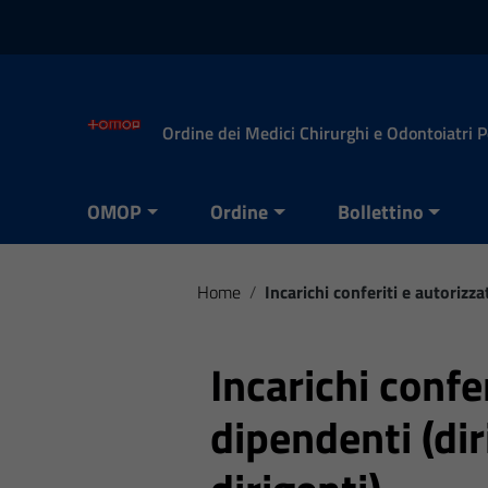
Vai ai contenuti
Vai al menu di navigazione
Vai al footer
Ordine dei Medici Chirurghi e Odontoiatri 
OMOP
Ordine
Bollettino
Home
/
Incarichi conferiti e autorizza
Incarichi confer
dipendenti (dir