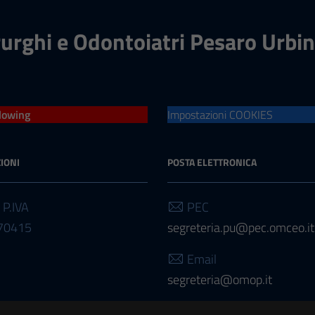
rurghi e Odontoiatri Pesaro Urbi
lowing
Impostazioni COOKIES
IONI
POSTA ELETTRONICA
 P.IVA
PEC
70415
segreteria.pu@pec.omceo.it
Email
segreteria@omop.it
Email