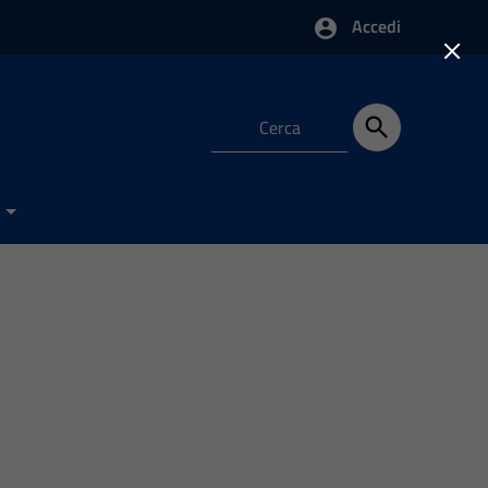
Accedi
×
e