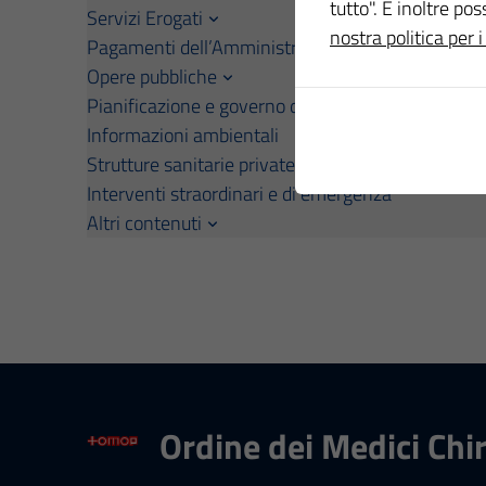
tutto". È inoltre po
Servizi Erogati
nostra politica per i
Pagamenti dell’Amministrazione
Opere pubbliche
Pianificazione e governo del territorio
Informazioni ambientali
Strutture sanitarie private accreditate
Interventi straordinari e di emergenza
Altri contenuti
Ordine dei Medici Chi