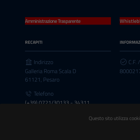
Amministrazione Trasparente
Whistleb
RECAPITI
INFORMAZ
Indirizzo
C.F. /
Galleria Roma Scala D
800021
61121, Pesaro
Telefono
(+39) 0721/30133 - 34311
Questo sito utilizza cooki