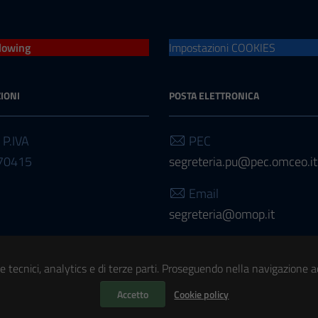
lowing
Impostazioni COOKIES
IONI
POSTA ELETTRONICA
 P.IVA
PEC
70415
segreteria.pu@pec.omceo.it
Email
segreteria@omop.it
Email
presidenza@omop.it
e tecnici, analytics e di terze parti. Proseguendo nella navigazione acc
Accetto
Cookie policy