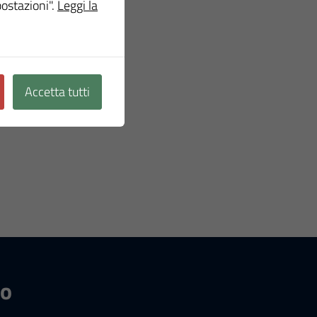
postazioni".
Leggi la
Accetta tutti
no