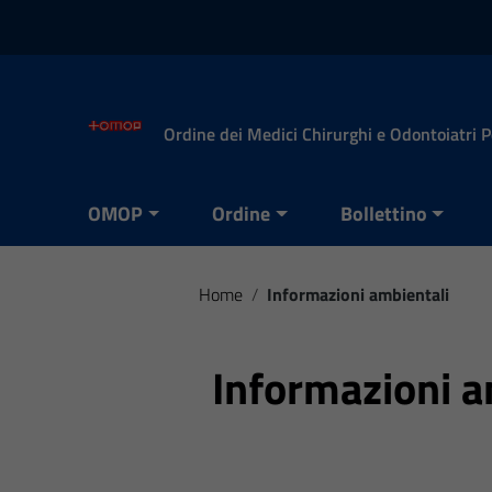
Vai ai contenuti
Vai al menu di navigazione
Vai al footer
Ordine dei Medici Chirurghi e Odontoiatri 
OMOP
Ordine
Bollettino
Home
/
Informazioni ambientali
Informazioni a