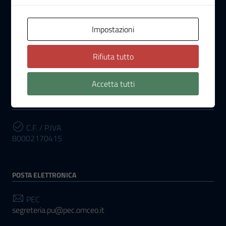
Indirizzo
Galleria Roma Scala D
Impostazioni
61121, Pesaro
Telefono
Rifiuta tutto
(+39) 0721/30133 - 34311
Accetta tutti
INFORMAZIONI
C.F. / P.IVA
80002170415
POSTA ELETTRONICA
PEC
segreteria.pu@pec.omceo.it