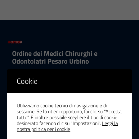
Ordine dei Medici Chirurghi e
Odontoiatri Pesaro Urbino
Amministrazione Trasparente
Cookie
Whistleblowing
Utilizziamo cookie tecnici di navigazione e di
sessione. Se lo ritieni opportuno, fai clic su "Accetta
Impostazioni COOKIES
tutto". È inoltre possibile scegliere il tipo di cookie
desiderato facendo clic su "Impostazioni".
Leggi la
nostra politica per i cookie
RECAPITI